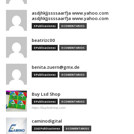
asdjhkJjssssaarfJa www.yahoo.com
asdjhkJjssssaarfJa www.yahoo.com
0 Publicaciones
0 COMENTARIOS
beatrizc00
0 Publicaciones
0 COMENTARIOS
benita.zuern@gmx.de
0 Publicaciones
0 COMENTARIOS
Buy Lsd Shop
0 Publicaciones
0 COMENTARIOS
https://buylsdshop.com
caminodigital
2242 Publicaciones
0 COMENTARIOS