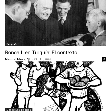
Biográfico
Roncalli en Turquía: El contexto
Manuel Maza, SJ.
-
23 julio, 2026
0
Desde Los Tejados