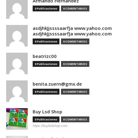
Armando Hernandez
0 Publicaciones
0 COMENTARIOS
asdjhkJjssssaarfJa www.yahoo.com
asdjhkJjssssaarfJa www.yahoo.com
0 Publicaciones
0 COMENTARIOS
beatrizc00
0 Publicaciones
0 COMENTARIOS
benita.zuern@gmx.de
0 Publicaciones
0 COMENTARIOS
Buy Lsd Shop
0 Publicaciones
0 COMENTARIOS
https://buylsdshop.com