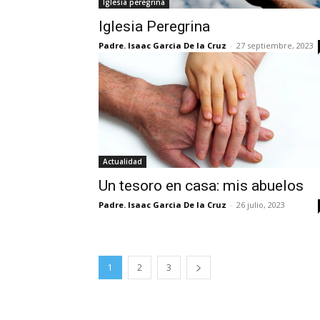
Iglesia peregrina
Iglesia Peregrina
Padre. Isaac Garcia De la Cruz
-
27 septiembre, 2023
Actualidad
Un tesoro en casa: mis abuelos
Padre. Isaac Garcia De la Cruz
-
26 julio, 2023
1
2
3