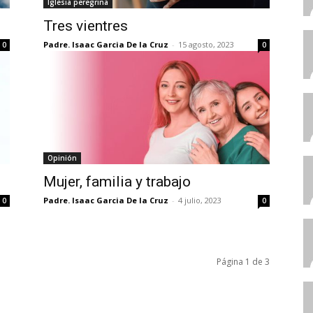
Iglesia peregrina
Tres vientres
Padre. Isaac Garcia De la Cruz
-
15 agosto, 2023
0
0
Opinión
Mujer, familia y trabajo
Padre. Isaac Garcia De la Cruz
-
4 julio, 2023
0
0
Página 1 de 3