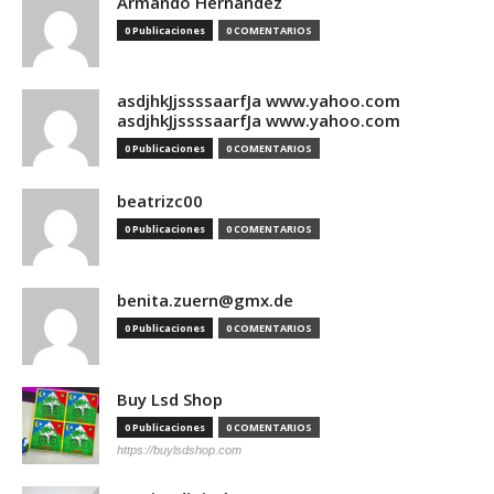
Armando Hernandez
0 Publicaciones
0 COMENTARIOS
asdjhkJjssssaarfJa www.yahoo.com
asdjhkJjssssaarfJa www.yahoo.com
0 Publicaciones
0 COMENTARIOS
beatrizc00
0 Publicaciones
0 COMENTARIOS
benita.zuern@gmx.de
0 Publicaciones
0 COMENTARIOS
Buy Lsd Shop
0 Publicaciones
0 COMENTARIOS
https://buylsdshop.com