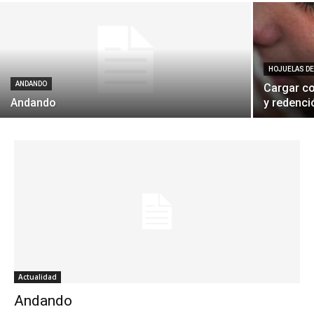
HOJUELAS D
ANDANDO
Cargar co
Andando
y redenci
Actualidad
Andando