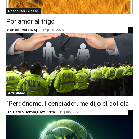
Desde Los Tejados
Por amor al trigo
Manuel Maza, SJ.
-
15 julio, 2026
0
Actualidad
“Perdóneme, licenciado”, me dijo el policía
Lic. Pedro Domínguez Brito
-
15 julio, 2026
0