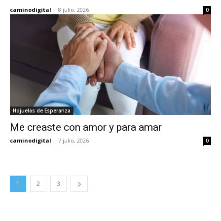
caminodigital
-
8 julio, 2026
0
Hojuelas de Esperanza
Me creaste con amor y para amar
caminodigital
-
7 julio, 2026
0
1
2
3