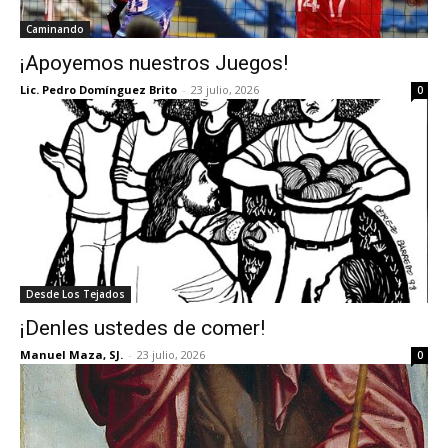
Caminando
¡Apoyemos nuestros Juegos!
Lic. Pedro Domínguez Brito
-
23 julio, 2026
0
Desde Los Tejados
¡Denles ustedes de comer!
Manuel Maza, SJ.
-
23 julio, 2026
0