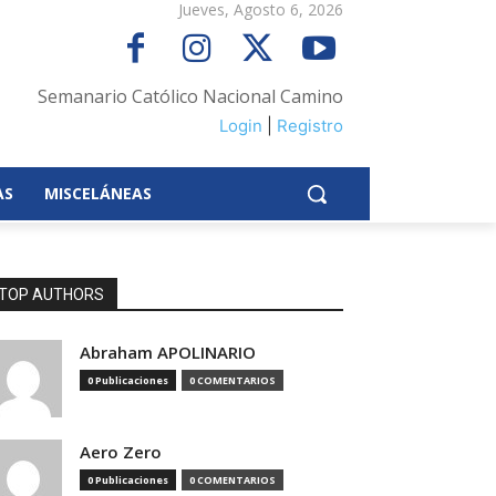
Jueves, Agosto 6, 2026
Semanario Católico Nacional Camino
Login
|
Registro
AS
MISCELÁNEAS
TOP AUTHORS
Abraham APOLINARIO
0 Publicaciones
0 COMENTARIOS
Aero Zero
0 Publicaciones
0 COMENTARIOS