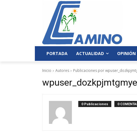
PORTADA
ACTUALIDAD
OPINIÓN
Inicio
Autores
Publicaciones por wpuser_dozkpjm
wpuser_dozkpjmtgmy
0 Publicaciones
0 COMENTA