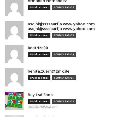
Armando Hernandez
0 Publicaciones
0 COMENTARIOS
asdjhkJjssssaarfJa www.yahoo.com
asdjhkJjssssaarfJa www.yahoo.com
0 Publicaciones
0 COMENTARIOS
beatrizc00
0 Publicaciones
0 COMENTARIOS
benita.zuern@gmx.de
0 Publicaciones
0 COMENTARIOS
Buy Lsd Shop
0 Publicaciones
0 COMENTARIOS
https://buylsdshop.com