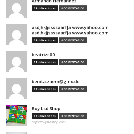
Armando Hernandez
0 Publicaciones
0 COMENTARIOS
asdjhkJjssssaarfJa www.yahoo.com
asdjhkJjssssaarfJa www.yahoo.com
0 Publicaciones
0 COMENTARIOS
beatrizc00
0 Publicaciones
0 COMENTARIOS
benita.zuern@gmx.de
0 Publicaciones
0 COMENTARIOS
Buy Lsd Shop
0 Publicaciones
0 COMENTARIOS
https://buylsdshop.com