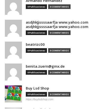
Armando Hernandez
0 Publicaciones
0 COMENTARIOS
asdjhkJjssssaarfJa www.yahoo.com
asdjhkJjssssaarfJa www.yahoo.com
0 Publicaciones
0 COMENTARIOS
beatrizc00
0 Publicaciones
0 COMENTARIOS
benita.zuern@gmx.de
0 Publicaciones
0 COMENTARIOS
Buy Lsd Shop
0 Publicaciones
0 COMENTARIOS
https://buylsdshop.com