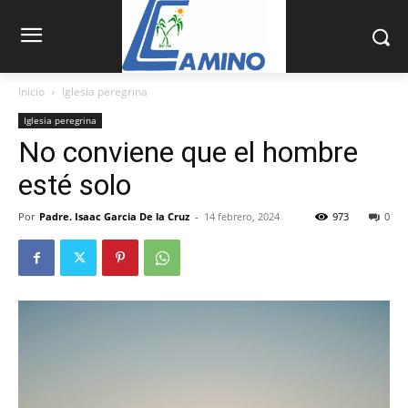
Inicio
Iglesia peregrina
Iglesia peregrina
No conviene que el hombre
esté solo
Por
Padre. Isaac Garcia De la Cruz
-
14 febrero, 2024
973
0