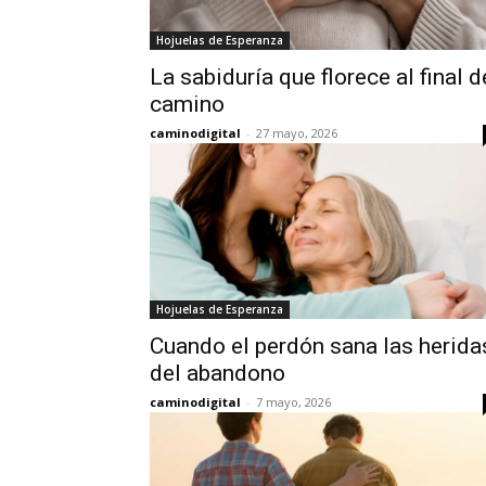
Hojuelas de Esperanza
La sabiduría que florece al final d
camino
caminodigital
-
27 mayo, 2026
Hojuelas de Esperanza
Cuando el perdón sana las herida
del abandono
caminodigital
-
7 mayo, 2026