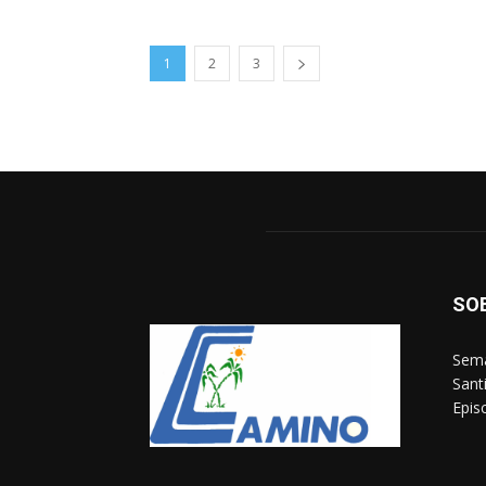
1
2
3
SO
Sema
Sant
Epis