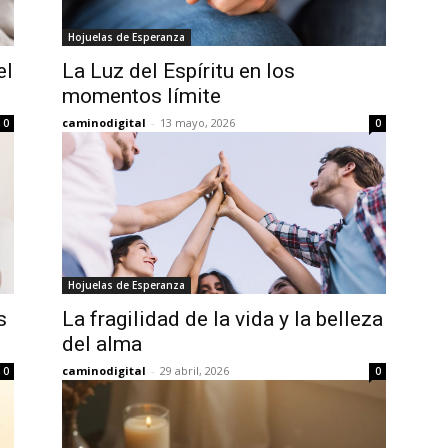
Hojuelas de Esperanza
el
La Luz del Espíritu en los
momentos límite
caminodigital
-
13 mayo, 2026
0
0
Hojuelas de Esperanza
s
La fragilidad de la vida y la belleza
del alma
caminodigital
-
29 abril, 2026
0
0