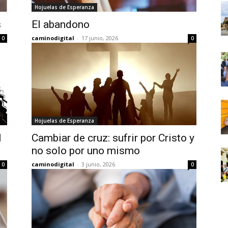
Hojuelas de Esperanza
s
El abandono
caminodigital
-
17 junio, 2026
0
0
Hojuelas de Esperanza
l
Cambiar de cruz: sufrir por Cristo y
no solo por uno mismo
caminodigital
-
3 junio, 2026
0
0