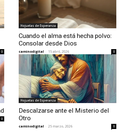
Hojuelas de Esperanza
Cuando el alma está hecha polvo:
Consolar desde Dios
caminodigital
-
15 abril, 2026
0
0
Hojuelas de Esperanza
ad
Descalzarse ante el Misterio del
Otro
0
caminodigital
-
25 marzo, 2026
0