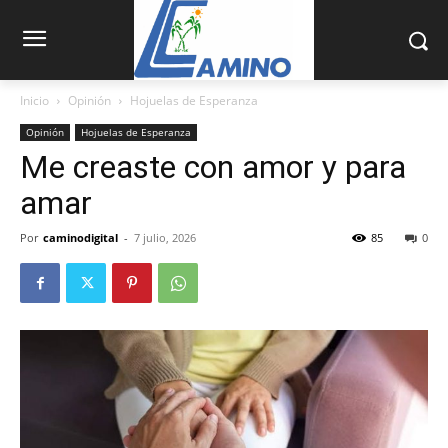
Inicio
Opinión
Hojuelas de Esperanza
Opinión
Hojuelas de Esperanza
Me creaste con amor y para
amar
Por
caminodigital
-
7 julio, 2026
85
0