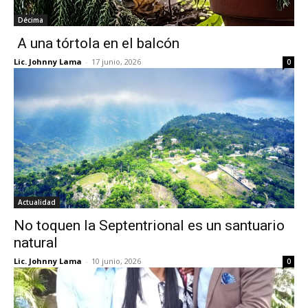
Décima
A una tórtola en el balcón
Lic. Johnny Lama
-
17 junio, 2026
0
Actualidad
No toquen la Septentrional es un santuario
natural
Lic. Johnny Lama
-
10 junio, 2026
0