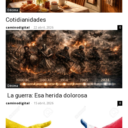
Décima
Cotidianidades
caminodigital
-
22 abril, 2026
0
Décima
La guerra: Esa herida dolorosa
caminodigital
-
15 abril, 2026
0