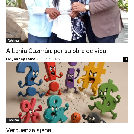
Décima
A Lenia Guzmán: por su obra de vida
Lic. Johnny Lama
-
3 junio, 2026
0
Décima
Vergüenza ajena