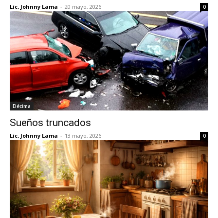
Lic. Johnny Lama
-
20 mayo, 2026
0
Décima
Sueños truncados
Lic. Johnny Lama
-
13 mayo, 2026
0