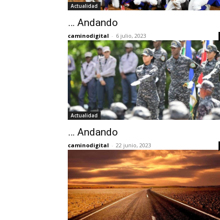
Actualidad
… Andando
caminodigital
-
6 julio, 2023
Actualidad
… Andando
caminodigital
-
22 junio, 2023