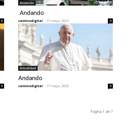
Andando
Andando
caminodigital
-
31 mayo, 2023
0
0
Actualidad
Andando
caminodigital
-
17 mayo, 2023
0
0
Página 1 de 7