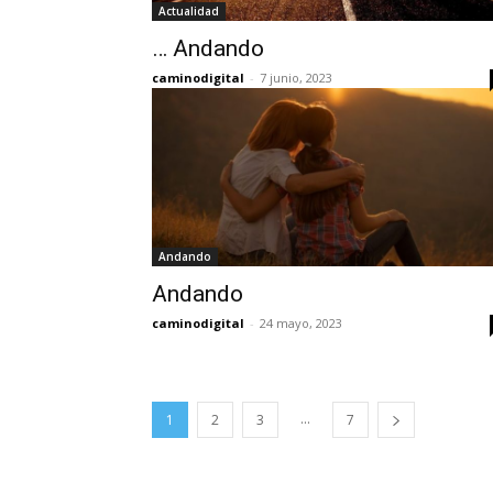
Actualidad
… Andando
caminodigital
-
7 junio, 2023
Andando
Andando
caminodigital
-
24 mayo, 2023
...
1
2
3
7