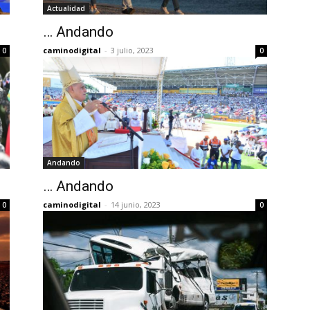
Actualidad
… Andando
caminodigital
-
3 julio, 2023
0
0
Andando
… Andando
caminodigital
-
14 junio, 2023
0
0