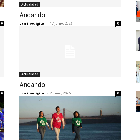
Actualidad
Andando
caminodigital
-
17 junio, 2026
0
0
Actualidad
Andando
caminodigital
-
2 junio, 2026
0
0