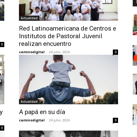
Actualidad
Red Latinoamericana de Centros e
Institutos de Pastoral Juvenil
realizan encuentro
0
caminodigital
-
24 julio, 2026
0
Actualidad
y
A papá en su día
caminodigital
-
24 julio, 2026
0
0