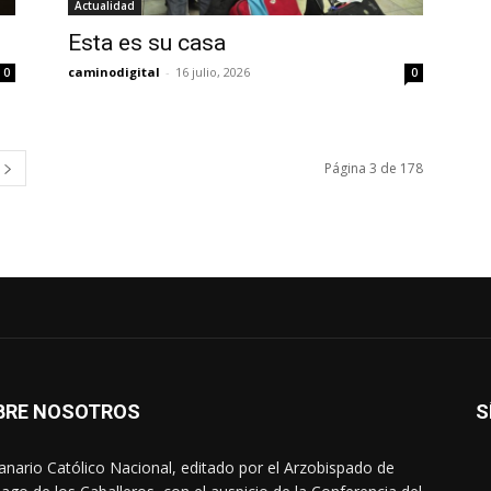
Actualidad
Esta es su casa
caminodigital
-
16 julio, 2026
0
0
Página 3 de 178
BRE NOSOTROS
S
nario Católico Nacional, editado por el Arzobispado de