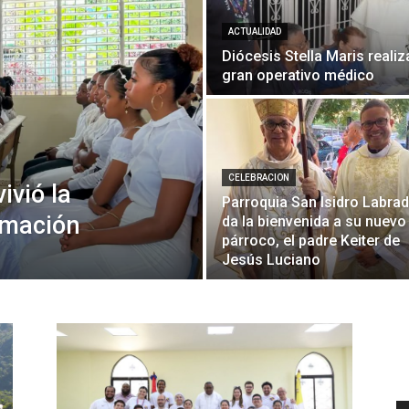
ACTUALIDAD
Diócesis Stella Maris realiz
gran operativo médico
CELEBRACION
ivió la
Parroquia San Isidro Labra
rmación
da la bienvenida a su nuevo
párroco, el padre Keiter de
Jesús Luciano