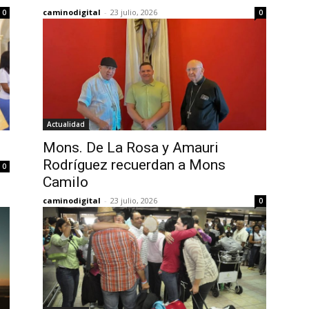
caminodigital
-
23 julio, 2026
0
0
Actualidad
Mons. De La Rosa y Amauri
Rodríguez recuerdan a Mons
0
Camilo
caminodigital
-
23 julio, 2026
0