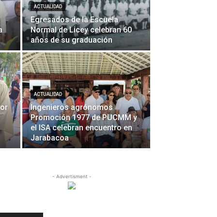
ACTUALIDAD
Egresados de la Escuela
a
Normal de Licey celebran 60
años de su graduación
ACTUALIDAD
dor
Ingenieros agrónomos
Promoción 1977 de PUCMM y
el ISA celebran encuentro en
Jarabacoa
- Advertisment -