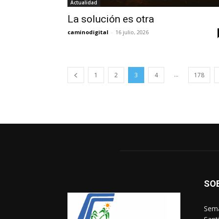
Actualidad
La solución es otra
caminodigital
-
16 julio, 2026
...
1
2
3
4
178
SO
Sema