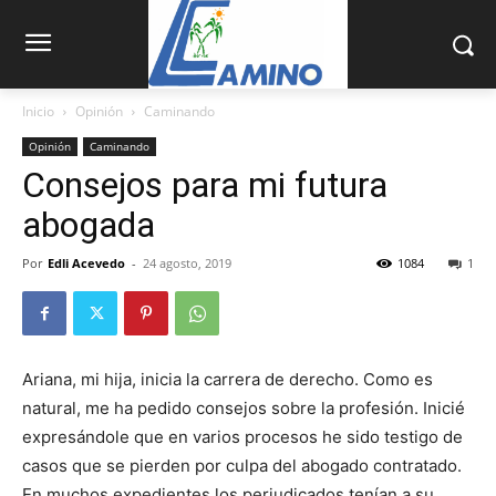
Inicio
Opinión
Caminando
Opinión
Caminando
Consejos para mi futura
abogada
Por
Edli Acevedo
-
24 agosto, 2019
1084
1
Ariana, mi hija, inicia la carrera de derecho. Como es
natural, me ha pedido consejos sobre la profesión. Inicié
expresándole que en varios procesos he sido testigo de
casos que se pierden por culpa del abogado contratado.
En muchos expedientes los perjudicados tenían a su