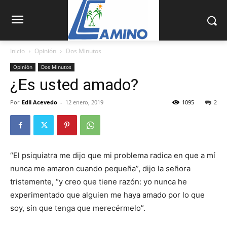
Inicio
Opinión
Dos Minutos
Opinión
Dos Minutos
¿Es usted amado?
Por
Edli Acevedo
-
12 enero, 2019
1095
2
“El psiquiatra me dijo que mi pro­blema radica en que a mí
nunca me amaron cuando pequeña”, dijo la señora
tristemente, “y creo que tiene razón: yo nunca he
experimentado que alguien me haya amado por lo que
soy, sin que tenga que merecér­melo”.