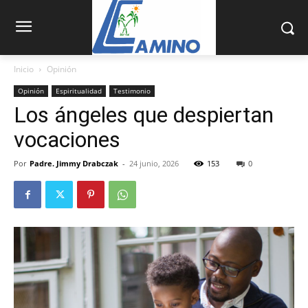
Inicio
Opinión
Opinión
Espiritualidad
Testimonio
Los ángeles que despiertan
vocaciones
Por
Padre. Jimmy Drabczak
-
24 junio, 2026
153
0