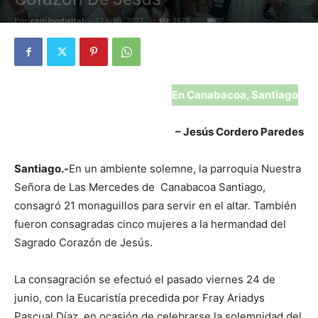
Por
caminodigital
-
12 julio, 2022
1678
2
En Canabacoa, Santiago
– Jesús Cordero Paredes
Santiago.-
En un ambiente solemne, la parroquia Nuestra
Señora de Las Mercedes de Canabacoa Santiago,
consagró 21 monaguillos para servir en el altar. También
fueron consagradas cinco mujeres a la hermandad del
Sagrado Corazón de Jesús.
La consagración se efectuó el pasado viernes 24 de
junio, con la Eucaristía precedida por Fray Ariadys
Pascual Díaz, en ocasión de celebrarse la solemnidad del