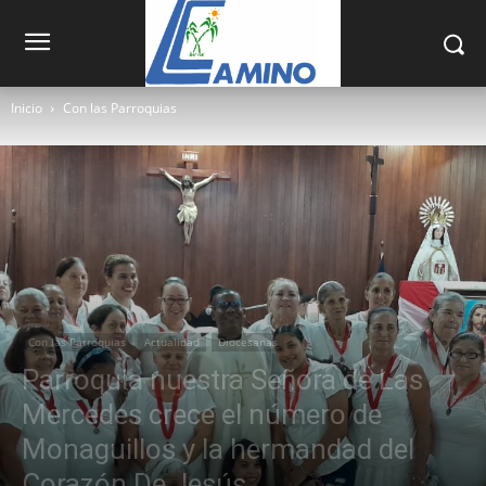
Inicio
Con las Parroquias
Con las Parroquias
Actualidad
Diocesanas
Parroquia nuestra Señora de Las
Mercedes crece el número de
Monaguillos y la hermandad del
Corazón De Jesús