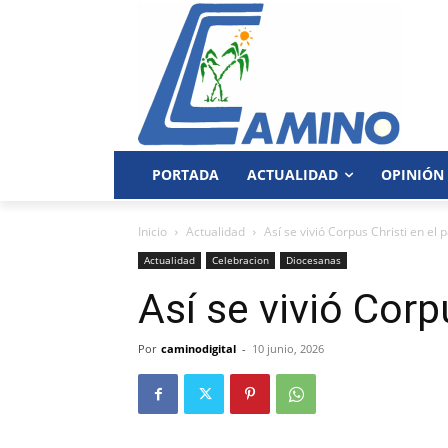
PORTADA
ACTUALIDAD
OPINIÓN
Inicio
Actualidad
Así se vivió Corpus Christi en el p
Actualidad
Celebracion
Diocesanas
Así se vivió Corp
Por
caminodigital
-
10 junio, 2026