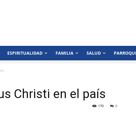
ESPIRITUALIDAD
FAMILIA
SALUD
PARROQU
aís
us Christi en el país
170
0