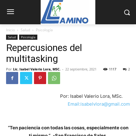
Inicio
Salud
Psicología
Salud
Psicología
Repercusiones del
multitasking
Por
Lic. Isabel Valerio Lora, MSC.
-
22 septiembre, 2021
1117
2
Por: Isabel Valerio Lora, MSc.
Email:isabelvlora@gmail.com
“Ten paciencia con todas las cosas, especialmente con
ti mismo “. -San Francisco de Sales.