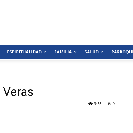
ESPIRITUALIDAD
FAMILIA
SALUD
PARROQU
 Veras
3455
9