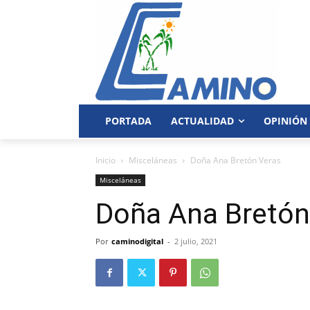
PORTADA
ACTUALIDAD
OPINIÓN
Inicio
Misceláneas
Doña Ana Bretón Veras
Misceláneas
Doña Ana Bretón
Por
caminodigital
-
2 julio, 2021