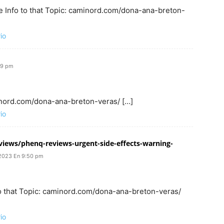
e Info to that Topic: caminord.com/dona-ana-breton-
io
49 pm
inord.com/dona-ana-breton-veras/ […]
io
iews/phenq-reviews-urgent-side-effects-warning-
 2023 En 9:50 pm
o that Topic: caminord.com/dona-ana-breton-veras/
io