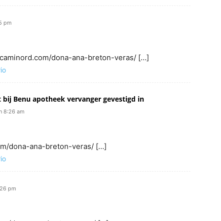
25 pm
: caminord.com/dona-ana-breton-veras/ […]
io
t bij Benu apotheek vervanger gevestigd in
n 8:26 am
com/dona-ana-breton-veras/ […]
io
:26 pm