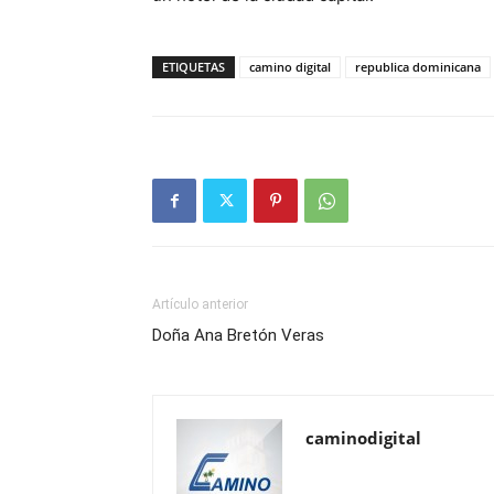
ETIQUETAS
camino digital
republica dominicana
Artículo anterior
Doña Ana Bretón Veras
caminodigital