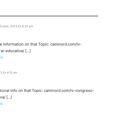
0 junio, 2023 En 6:20 pm
e Information on that Topic: caminord.com/iv-
al-educativa/ […]
io
23 En 4:12 am
tional Info on that Topic: caminord.com/iv-congreso-
va/ […]
io