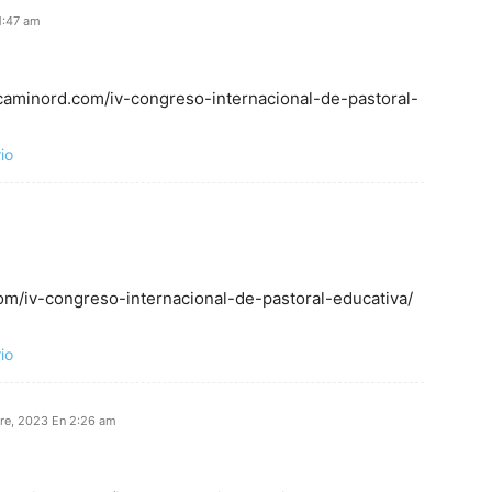
1:47 am
: caminord.com/iv-congreso-internacional-de-pastoral-
io
com/iv-congreso-internacional-de-pastoral-educativa/
io
re, 2023 En 2:26 am