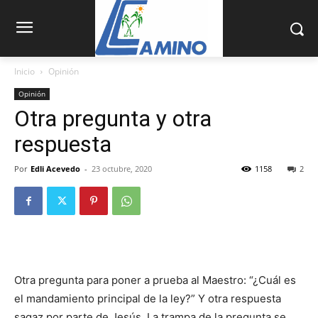
Inicio
Opinión
Opinión
Otra pregunta y otra
respuesta
Por
Edli Acevedo
-
23 octubre, 2020
1158
2
Otra pregunta para poner a prueba al Maestro: “¿Cuál es
el mandamiento principal de la ley?” Y otra respuesta
sagaz por parte de Jesús. La trampa de la pregunta se