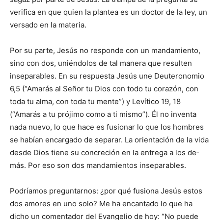
ve­ri­fica en que quien la plantea es un doctor de la ley, un
versado en la materia.
Por su parte, Jesús no res­ponde con un mandamiento,
sino con dos, uniéndolos de tal mane­ra que resulten
inse­parables. En su respuesta Jesús une Deuteronomio
6,5 (“Amarás al Señor tu Dios con todo tu corazón, con
toda tu alma, con toda tu men­te”) y Leví­tico 19, 18
(“Amarás a tu prójimo como a ti mismo”). Él no inventa
nada nuevo, lo que hace es fusionar lo que los hombres
se habían encargado de separar. La orienta­ción de la vida
desde Dios tie­ne su concreción en la en­trega a los de­
más. Por eso son dos manda­mientos inse­parables.
Podríamos preguntarnos: ¿por qué fusiona Jesús estos
dos amores en uno solo? Me ha encantado lo que ha
dicho un comentador del Evange­lio de hoy: “No puede