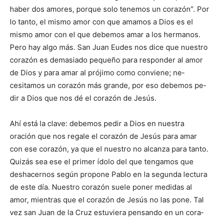
haber dos amores, porque solo ­tene­mos un corazón”. Por
lo tan­to, el mismo amor con que ama­mos a Dios es el
mismo amor con el que de­bemos amar a los hermanos.
Pero hay algo más. San Juan Eudes nos dice que nuestro
corazón es dema­siado pe­queño para responder al amor
de Dios y para amar al prójimo como conviene; ne­
cesitamos un corazón más grande, por eso debemos pe­
dir a Dios que nos dé el cora­zón de Jesús.
Ahí está la clave: debemos pedir a Dios en nuestra
oración que nos regale el co­razón de Jesús para amar
con ese corazón, ya que el nues­tro no alcanza para tanto.
Quizás sea ese el primer ído­lo del que tengamos que
des­hacer­nos según propone Pa­blo en la segunda lectura
de este día. Nuestro corazón suele poner medidas al
amor, mientras que el cora­zón de Jesús no las pone. Tal
vez san Juan de la Cruz estuviera pensando en un cora­