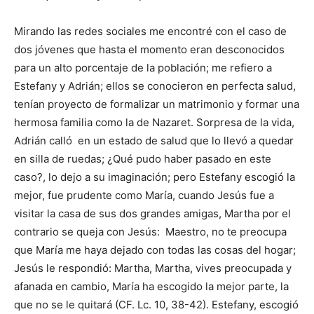
Mirando las redes sociales me encontré con el caso de
dos jóvenes que hasta el momento eran desco­nocidos
para un alto porcentaje de la población; me refiero a
Estefany y Adrián; ellos se conocieron en perfecta salud,
tenían proyecto de formali­zar un matrimonio y formar una
hermosa familia como la de Nazaret. Sorpresa de la vida,
Adrián calló en un estado de salud que lo llevó a quedar
en silla de ruedas; ¿Qué pudo haber pa­sado en este
caso?, lo dejo a su imagina­ción; pero Estefany escogió la
mejor, fue prudente como María, cuando Jesús fue a
visitar la casa de sus dos grandes amigas, Martha por el
contra­rio se queja con Jesús: Maestro, no te preocupa
que María me haya dejado con todas las cosas del hogar;
Jesús le respondió: Martha, Martha, vi­ves preocupada y
afanada en cambio, María ha escogido la mejor par­te, la
que no se le quitará (CF. Lc. 10, 38-42). Estefany, es­co­gió