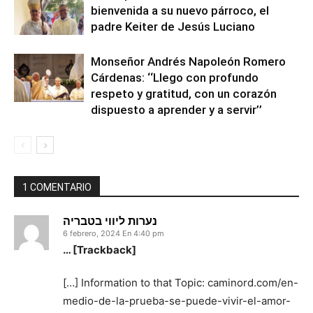
bienvenida a su nuevo párroco, el
padre Keiter de Jesús Luciano
Monseñor Andrés Napoleón Romero
Cárdenas: ‘‘Llego con profundo
respeto y gratitud, con un corazón
dispuesto a aprender y a servir’’
1 COMENTARIO
נערות ליווי בטבריה
6 febrero, 2024 En 4:40 pm
… [Trackback]
[…] Information to that Topic: caminord.com/en-
medio-de-la-prueba-se-puede-vivir-el-amor-