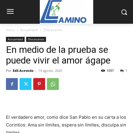
Inicio
Actualidad
Diocesanas
Actualidad
Diocesanas
En medio de la prueba se
puede vivir el amor ágape
Por
Edli Acevedo
-
14 agosto, 2020
1097
1
El verdadero amor, como dice San Pablo en su carta a los
Co­rintios: Ama sin lími­tes, espera sin límites, disculpa sin
límites.