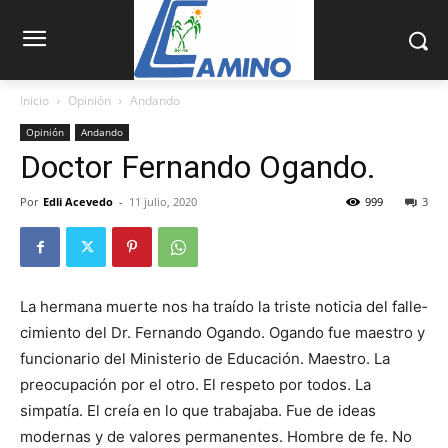
Inicio
Opinión
Andando
Opinión
Andando
Doctor Fernando Ogando.
Por
Edli Acevedo
-
11 julio, 2020
999
3
La hermana muerte nos ha traído la triste noticia del falle­
cimiento del Dr. Fer­nando Ogando. Ogan­do fue maestro y
funcionario del Ministerio de Educación. Maes­tro. La
preocupación por el otro. El respeto por todos. La
simpatía. El creía en lo que trabajaba. Fue de ideas
modernas y de valores permanentes. Hombre de fe. No