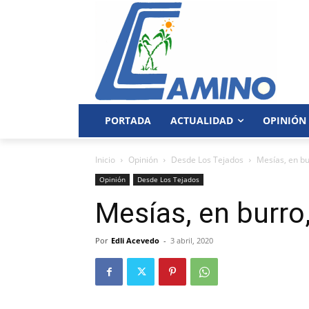
PORTADA
ACTUALIDAD
OPINIÓN
Inicio
Opinión
Desde Los Tejados
Mesías, en bu
Opinión
Desde Los Tejados
Mesías, en burro
Por
Edli Acevedo
-
3 abril, 2020