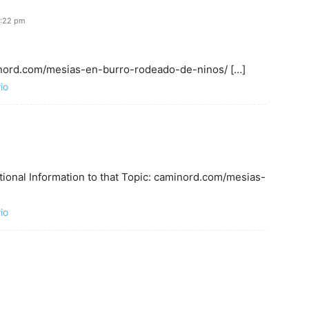
9:22 pm
minord.com/mesias-en-burro-rodeado-de-ninos/ […]
io
itional Information to that Topic: caminord.com/mesias-
io