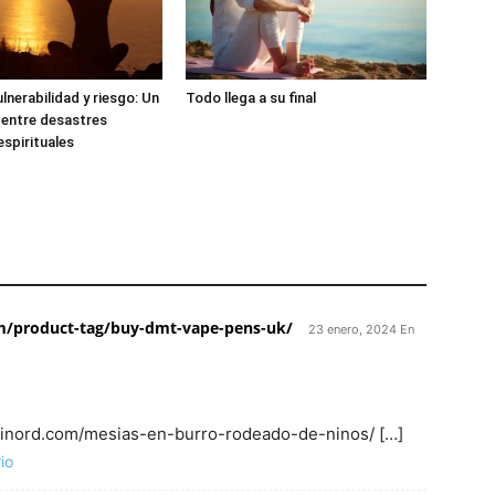
lnerabilidad y riesgo: Un
Todo llega a su final
 entre desastres
espirituales
om/product-tag/buy-dmt-vape-pens-uk/
23 enero, 2024 En
aminord.com/mesias-en-burro-rodeado-de-ninos/ […]
io