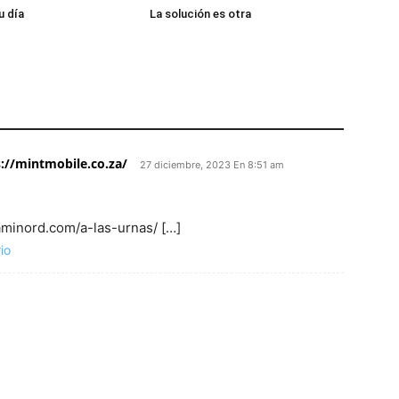
u día
La solución es otra
://mintmobile.co.za/
27 diciembre, 2023 En 8:51 am
aminord.com/a-las-urnas/ […]
io