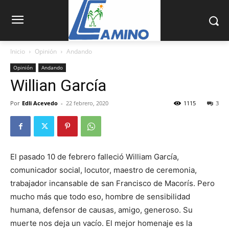
Inicio
Opinión
Andando
Opinión
Andando
Willian García
Por
Edli Acevedo
-
22 febrero, 2020
1115
3
El pasado 10 de febrero falleció William García,
comunicador social, locutor, maestro de ceremonia,
trabajador incansable de san Fran­cisco de Macorís. Pero
mucho más que todo eso, hombre de sensibilidad
humana, defensor de causas, amigo, generoso. Su
muerte nos deja un vacío. El mejor homenaje es la