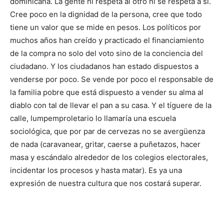
dominicana. La gente ni respeta al otro ni se respeta a sí.
Cree poco en la digni­dad de la persona, cree que todo
tiene un valor que se mide en pesos. Los políticos por
mu­chos años han creído y practicado el financia­miento
de la compra no solo del voto sino de la conciencia del
ciudadano. Y los ciudadanos han estado dispuestos a
venderse por poco. Se vende por poco el responsable de
la familia pobre que está dispuesto a vender su alma al
diablo con tal de llevar el pan a su casa. Y el tíguere de la
calle, lumpemproleta­rio lo llamaría una es­cuela
sociológica, que por par de cerve­zas no se avergüenza
de nada (caravanear, gritar, caer­se a puñetazos, hacer
masa y escándalo alrededor de los co­legios electo­rales,
incidentar los procesos y hasta ma­tar). Es ya una
expresión de nuestra cultura que nos costará supe­rar.