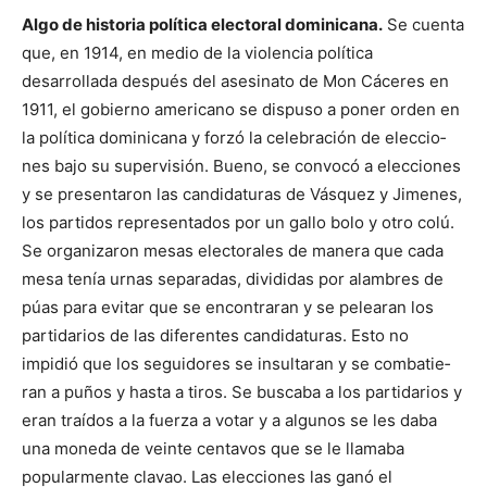
Algo de historia política electoral dominicana.
Se cuenta
que, en 1914, en medio de la violencia política
desarrollada después del asesinato de Mon Cáceres en
1911, el gobierno ame­ricano se dispuso a po­ner orden en
la política dominicana y forzó la celebración de eleccio­
nes bajo su supervi­sión. Bueno, se convo­có a elecciones
y se presentaron las candida­turas de Vásquez y Jimenes,
los partidos representados por un gallo bolo y otro colú.
Se organizaron mesas electora­les de manera que cada
mesa tenía urnas separadas, divididas por alambres de
púas para evitar que se encontraran y se pelea­ran los
partidarios de las dife­rentes candida­turas. Esto no
impidió que los seguidores se in­sul­taran y se comba­tie­
ran a puños y hasta a tiros. Se buscaba a los partidarios y
eran traídos a la fuerza a votar y a algunos se les daba
una moneda de veinte centavos que se le lla­maba
popularmente clavao. Las elecciones las ganó el