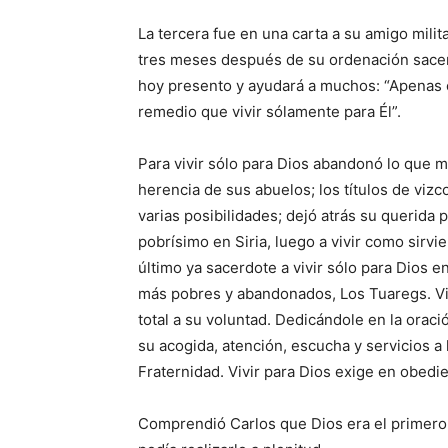
La tercera fue en una car­ta a su amigo milit
tres meses después de su ordenación sacerd
hoy presento y ayudará a muchos: “Apenas c
remedio que vivir sólamente para Él”.
Para vivir sólo para Dios abandonó lo que má
herencia de sus abuelos; los títulos de vizc
varias posibilidades; dejó atrás su que­rida 
pobrísimo en Siria, luego a vivir como sirvi
último ya sa­cerdote a vivir sólo para Dios en
más pobres y abandonados, Los Tuaregs. Viv
total a su voluntad. Dedicándole en la oraci
su acogida, atención, escu­cha y servicios a
Frater­nidad. Vivir para Dios exige en obedie
Comprendió Carlos que Dios era el primero 