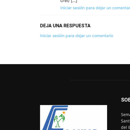
crei/ […]
Iniciar sesión para dejar un comentar
DEJA UNA RESPUESTA
Iniciar sesión para dejar un comentario
SO
Sema
Sant
del 