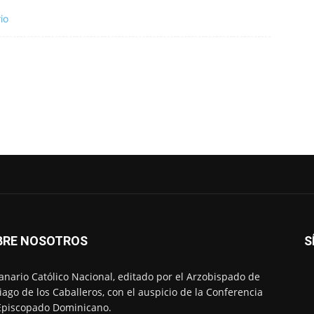
io
BRE NOSOTROS
S
nario Católico Nacional, editado por el Arzobispado de
iago de los Caballeros, con el auspicio de la Conferencia
Episcopado Dominicano.