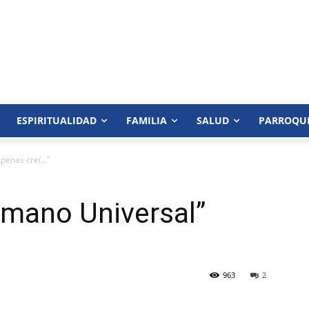
ESPIRITUALIDAD
FAMILIA
SALUD
PARROQU
Apenas creí…”
rmano Universal”
963
2