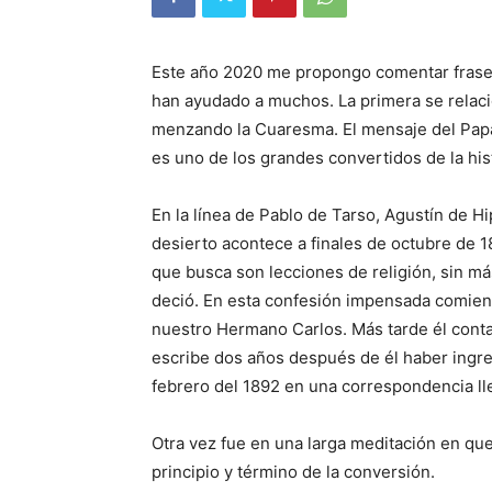
Este año 2020 me propongo comentar frases
han ayudado a muchos. La primera se re­lac
menzando la Cuaresma. El mensaje del Papa 
es uno de los grandes convertidos de la hist
En la línea de Pablo de Tarso, Agustín de Hi
desierto acontece a finales de octu­bre de
que busca son lecciones de religión, sin más,
deció. En esta confesión impensada comienza
nuestro Hermano Carlos. Más tarde él contar
escribe dos años después de él ha­ber ingre
febrero del 1892 en una co­rrespon­dencia ll
Otra vez fue en una larga meditación en que
principio y término de la conversión.