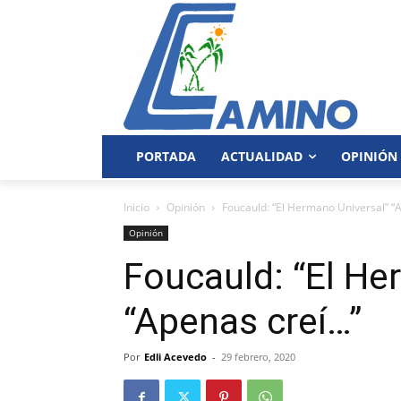
PORTADA
ACTUALIDAD
OPINIÓN
Inicio
Opinión
Foucauld: “El Hermano Universal” “
Opinión
Foucauld: “El He
“Apenas creí…”
Por
Edli Acevedo
-
29 febrero, 2020