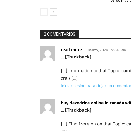
otros más q
2 COMENTARIOS
read more
1 marzo, 2024 En 9:48 am
… [Trackback]
[…] Information to that Topic: c
crei/ […]
Iniciar sesión para dejar un comentar
buy dexedrine online in canada wit
… [Trackback]
[…] Find More on on that Topic: