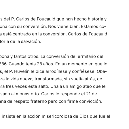
 del P. Carlos de Foucauld que han hecho historia y
iona con su conversión. Nos viene bien. Estamos co­
está centrado en la conversión. Car­los de Fou­cauld
oria de la salvación.
pona y tantos otros. La conversión del ermitaño del
 1886. Cuando tenía 28 años. En un momento en que lo
 el P. Huvelín le dice arro­díllese y confiésese. Obe­
 la vida nueva, transformada, sin vuelta atrás, de
á tres veces este salto. Una a un amigo ateo que le
sado al monasterio. Carlos le responde el 21 de
ena de res­peto fra­terno pero con firme convicción.
 insiste en la acción misericordiosa de Dios que fue el