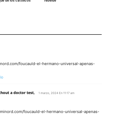
ue de los católicos
rebelde
aminord.com/foucauld-el-hermano-universal-apenas-
io
hout a doctor test,
1 marzo, 2024 En 11:17 am
 caminord.com/foucauld-el-hermano-universal-apenas-