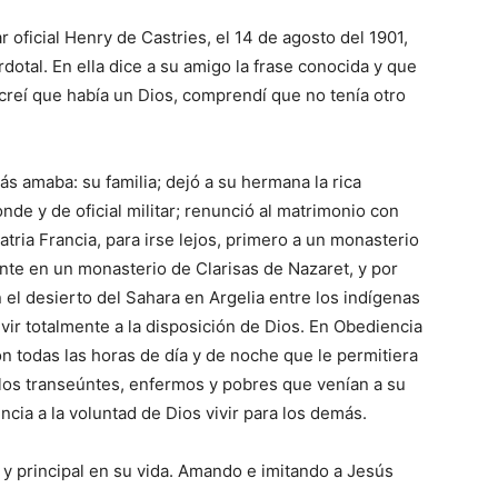
ar oficial Henry de Castries, el 14 de agosto del 1901,
otal. En ella dice a su amigo la frase conocida y que
reí que había un Dios, comprendí que no tenía otro
s ama­ba: su familia; dejó a su hermana la rica
onde y de oficial militar; renunció al matrimonio con
patria Francia, para irse lejos, primero a un monasterio
ente en un monasterio de Clarisas de Nazaret, y por
 el desierto del Sa­hara en Arge­lia entre los in­dígenas
ir totalmente a la disposición de Dios. En Obediencia
ón todas las horas de día y de noche que le permitiera
 los transeúntes, enfermos y po­bres que venían a su
ncia a la voluntad de Dios vivir para los demás.
y principal en su vida. Amando e imitando a Jesús