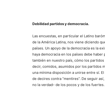
Debilidad partidos y democracia.
Las encuestas, en parti­cular el Latino baró­
de la América Latina, nos viene di­ciendo qu
­países. Un apoyo de la de­mo­cracia es la ex
haya democracia en los países debe haber p
también en nuestro país, cómo los partidos 
de­cir, comidos, asumidos por los partidos 
una mínima dispo­sición a unirse entre sí. El
de decires contra “mentires”. De seguir así
no la verdad– de los pocos y de los fuertes