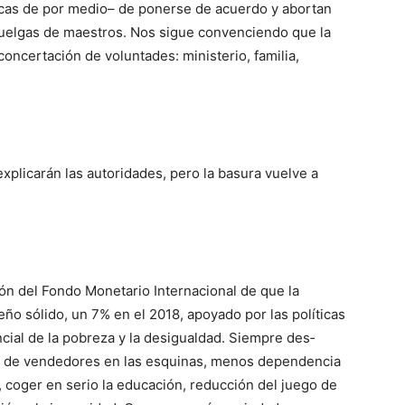
ticas de por medio– de ponerse de acuerdo y abortan
huelgas de maestros. Nos sigue convenciendo que la
oncer­tación de voluntades: ministerio, familia,
plicarán las autoridades, pero la basura vuelve a
ón del Fondo Monetario Internacional de que la
 sólido, un 7% en el 2018, apoyado por las políticas
cial de la pobreza y la desi­gual­dad. Siempre des­
ón de ven­dedores en las esquinas, menos de­pen­dencia
d, coger en serio la educación, re­ducción del juego de