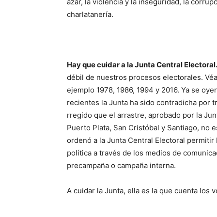
azar, la violencia y la inseguridad, la corr
charlatanería.
Hay que cuidar a la Junta Central Electoral
débil de nues­tros procesos electora­les. Véa
ejem­plo 1978, 1986, 1994 y 2016. Ya se oyen e
recientes la Junta ha sido contra­dicha por tri
rregido que el arrastre, aprobado por la Junt
Puer­to Plata, San Cristóbal y San­tia­go, no es
ordenó a la Junta Cen­tral Electoral permitir
política a través de los me­dios de comu­nica
precampaña o campaña interna.
A cuidar la Junta, ella es la que cuenta los 