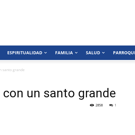
ESPIRITUALIDAD
FAMILIA
SALUD
PARROQU
 santo gran­de
con un santo gran­de
2858
1