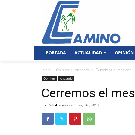
PORTADA
ACTUALIDAD
OPINIÓN
Inicio
Opinión
Andando
Cerremos el mes con un
Opinión
Andando
Cerremos el mes 
Por
Edli Acevedo
-
31 agosto, 2019