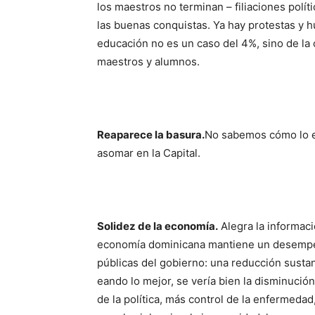
los maestros no terminan – filiaciones polí
las buenas conquistas. Ya hay protestas y 
educación no es un caso del 4%, sino de la c
maestros y alumnos.
Rea­parece la basura.
No sabemos cómo lo ex
asomar en la Capital.
Solidez de la economía.
Alegra la informaci
economía dominicana mantiene un desempeño
públicas del gobierno: una re­duc­ción sustan
eando lo mejor, se ve­ría bien la disminuci
de la polí­tica, más control de la enfermeda