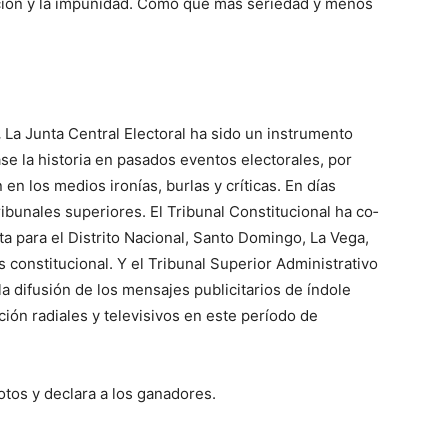
upción y la impunidad. Como que más serie­dad y menos
.
La Junta Central Elec­toral ha sido un instrumento
­se la historia en pasados eventos electora­les, por
n los me­dios ironías, bur­las y críticas. En días
bu­nales supe­riores. El Tribunal Cons­titu­cio­nal ha co­
a para el Distrito Nacio­nal, Santo Do­mingo, La Vega,
 constitucio­nal. Y el Tri­bu­nal Su­perior Admi­nis­trativo
 la difusión de los mensajes publicitarios de índole
ción radia­les y televisivos en este período de
votos y declara a los gana­dores.