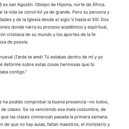
8 es san Agustín. Obispo de Hipona, norte de Áfri­ca.
r la vida se convirtió ya de grande. Pero su persona y
des y de la Iglesia desde el siglo V hasta el XIII. Dos
ones donde narra su proceso aca­démico y espiritual,
ión cristiana de su mundo y los aportes de la fe
eza de poesía:
nueva! ¡Tarde te amé! Tú estabas dentro de mí y yo
ncé deforme so­bre estas cosas hermo­sas que tú
taba contigo.”
e ha podido comprobar la buena presencia –no todos,
 de clases. Se va venciendo esa mala costumbre, de
que las clases comienzan pasada la pri­mera semana.
n de que no hay aulas, faltan maestros, el ministerio y