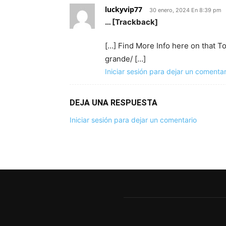
luckyvip77
30 enero, 2024 En 8:39 pm
… [Trackback]
[…] Find More Info here on that
gran­de/ […]
Iniciar sesión para dejar un comentar
DEJA UNA RESPUESTA
Iniciar sesión para dejar un comentario