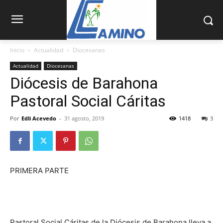
Inicio
Actualidad
Diocesanas
Actualidad
Diocesanas
Diócesis de Barahona
Pastoral Social Cáritas
Por
Edli Acevedo
-
31 agosto, 2019
1418
3
PRIMERA PARTE
Pastoral Social Cáritas de la Dió­cesis de Barahona lleva a