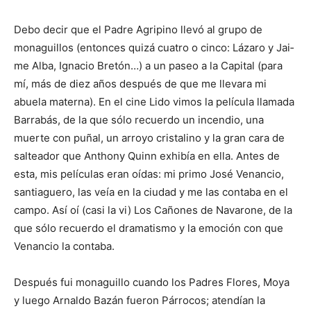
Debo decir que el Padre Agripino llevó al grupo de
monaguillos (entonces quizá cuatro o cinco: Lázaro y Jai­
me Alba, Ignacio Bretón…) a un paseo a la Capital (para
mí, más de diez años des­pués de que me llevara mi
abuela materna). En el cine Lido vimos la película llamada
Barrabás, de la que sólo recuerdo un incendio, una
muerte con puñal, un arroyo cristalino y la gran cara de
salteador que Antho­ny Quinn exhibía en ella. Antes de
esta, mis películas eran oídas: mi primo José Venancio,
santiaguero, las veía en la ciudad y me las contaba en el
campo. Así oí (casi la vi) Los Cañones de Navarone, de la
que sólo re­cuerdo el dramatismo y la emoción con que
Venancio la contaba.
Después fui monaguillo cuando los Padres Flores, Moya
y luego Arnaldo Ba­zán fueron Párrocos; aten­dían la