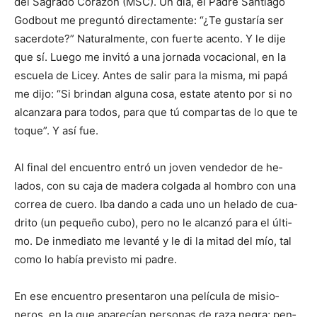
del Sagrado Cora­zón (MSC). Un día, el Padre Santiago
Godbout me preguntó directamente: “¿Te gustaría ser
sacerdote?” Na­tu­ralmente, con fuerte acento. Y le dije
que sí. Luego me invitó a una jornada vo­cacional, en la
escuela de Licey. Antes de salir para la misma, mi papá
me dijo: “Si brindan alguna cosa, estate atento por si no
alcanzara para todos, para que tú compartas de lo que te
toque”. Y así fue.
Al final del encuentro entró un joven vendedor de he­
lados, con su caja de ma­dera colgada al hombro con una
correa de cuero. Iba dan­do a cada uno un helado de cua­
drito (un pequeño cubo), pero no le alcanzó para el últi­
mo. De inmediato me levanté y le di la mitad del mío, tal
como lo había previsto mi padre.
En ese en­cuentro presentaron una película de misio­
neros, en la que aparecían personas de raza negra; pen­