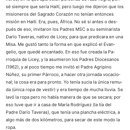
sé siempre que sería Haití, pero luego me dijeron que los
misioneros del Sagrado Corazón no tenían entonces
misión en Haití. Era, pues, África. No sé si antes o des­
pués de eso, invitaron los Padres MSC a su semina­­rista
Darío Taveras, nativo de Licey, para que predicara en una
Misa. Me gustó tanto la forma en que explicó el Evan­
gelio, que quedé encantado. En eso fue creada la Pa­
rroquia de Licey, y la asu­mieron los Padres Diocesa­nos
(1962), y al poco tiempo me invitó el Padre Agripino
Núñez, su primer Párroco, a hacer otra jornada vocacio­
nal; la cosa era para pronto. Yo tenía sucia la única re­mu­
da (única ropa de vestir) y era tiempo de mucha lluvia. Se
lavó la ropa pero no había manera de que se seca­ra; por
eso tuve que ir a casa de María Rodríguez (la tía del
Padre Darío Taveras), que tenía una plancha eléctrica, a
algo más de dos kiló­metros, para secar de este modo la
ropa.