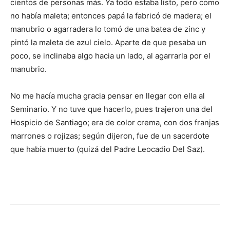
cientos de personas más. Ya todo estaba listo, pero como
no había maleta; en­ton­ces papá la fa­bricó de madera; el
manu­brio o aga­rradera lo tomó de una batea de zinc y
pintó la maleta de azul cielo. Aparte de que pesaba un
poco, se inclinaba algo hacia un lado, al aga­rrarla por el
manubrio.
No me hacía mucha gracia pensar en llegar con ella al
Seminario. Y no tuve que ha­cerlo, pues trajeron una del
Hospicio de Santiago; era de color crema, con dos franjas
marrones o rojizas; según dije­ron, fue de un sa­cerdote
que había muerto (quizá del Padre Leocadio Del Saz).