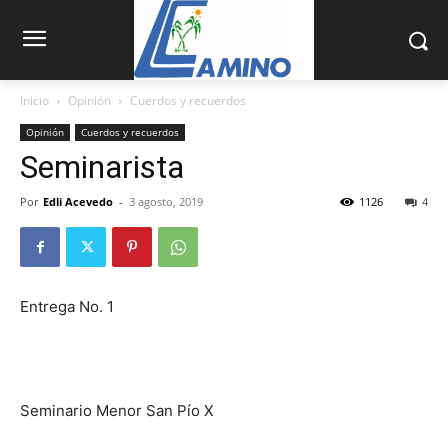
Inicio
Opinión
Cuerdos y recuerdos
Opinión
Cuerdos y recuerdos
Seminarista
Por
Edli Acevedo
-
3 agosto, 2019
1126
4
Entrega No. 1
Seminario Menor San Pío X