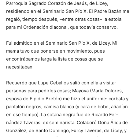
Parroquia Sagrado Corazón de Jesús, de Licey,
residiendo en el Seminario San Pío X. El Padre Bazán me
regaló, tiempo después, –entre otras cosas– la estola
para mi Ordenación diaco­nal, que todavía conservo.
Fui admitido en el Semi­nario San Pío X, de Licey. Mi
mamá tuvo que ponerse en movimiento, pues
encontrábamos larga la lista de cosas que se
necesitaban.
Re­cuerdo que Lupe Ceba­llos salió con ella a visitar
perso­nas para pedirles cosas; Ma­yoya (María Dolores,
esposa de Elpidio Bretón) me hizo el uniforme: corbata y
panta­lón negros, camisa blan­ca (y cara de bobo, aña­dían
en ese tiempo). La sota­na negra fue de Ricardo Fer­
nández Tave­ras, ex semina­rista. Colaboró Doña Álida de
González, de Santo Do­min­go, Furcy Ta­ve­ras, de Licey, y