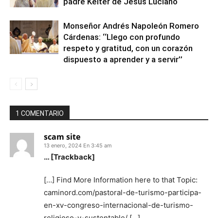
padre Keiter de Jesús Luciano
Monseñor Andrés Napoleón Romero
Cárdenas: ‘‘Llego con profundo
respeto y gratitud, con un corazón
dispuesto a aprender y a servir’’
1 COMENTARIO
scam site
13 enero, 2024 En 3:45 am
… [Trackback]
[…] Find More Information here to that Topic:
caminord.com/pastoral-de-turismo-participa-
en-xv-congreso-internacional-de-turismo-
religioso-y-sustentable/ […]