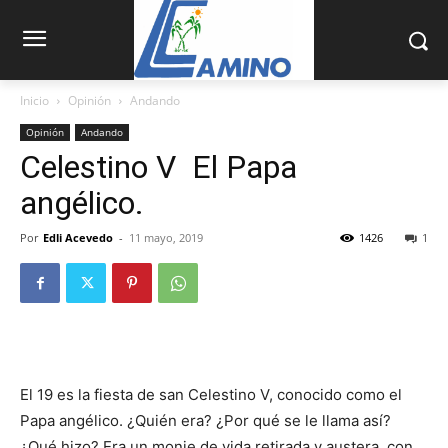
Inicio
Opinión
Andando
Opinión
Andando
Celestino V El Papa
angélico.
Por
Edli Acevedo
-
11 mayo, 2019
1426
1
El 19 es la fiesta de san Celestino V, conocido como el
Papa angélico. ¿Quién era? ¿Por qué se le llama así?
¿Qué hizo? Era un monje de vida retirada y austera, con