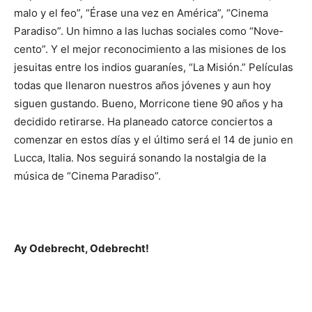
malo y el feo”, “Érase una vez en América”, “Ci­nema
Paradiso”. Un him­no a las luchas so­ciales como “Nove­
cento”. Y el mejor reconoci­miento a las misiones de los
jesui­tas entre los indios guaraníes, “La Mi­sión.” Películas
todas que llenaron ­nuestros años jóvenes y aun hoy
siguen gustando. Bue­no, Morri­cone tiene 90 años y ha
decidido retirarse. Ha planeado catorce con­ciertos a
comenzar en estos días y el último será el 14 de junio en
Lucca, Italia. Nos se­guirá sonando la nostalgia de la
música de “Cinema Paradiso”.
Ay Odebrecht, Odebrecht!