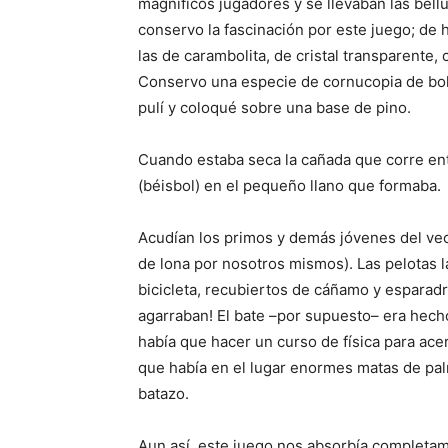
magníficos juga­dores y se llevaban las bel
con­servo la fascinación por este juego; de
las de carambolita, de cristal transparente, 
Conser­vo una especie de cornuco­pia de bo
pulí y coloqué sobre una base de pino.
Cuando estaba seca la ca­ñada que corre ent
(béisbol) en el pequeño llano que formaba.
Acudían los primos y de­más jóvenes del ve
de lona por no­sotros mismos). Las pelo­tas 
bicicleta, recubiertos de cáñamo y esparadr
agarraban! El bate –por su­puesto– era hech
había que hacer un curso de física para acer
que había en el lugar enormes matas de pal
batazo.
Aun así, este juego nos absorbía completam