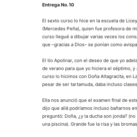
Entrega No. 10
El sexto curso lo hice en la escuela de Licey
(Mercedes Peña), quien fue profesora de m
curso llegué a dibujar varias veces los con
que –gracias a Dios– se ponían como avisp
El tío Apolinar, con el deseo de que yo ade
de verano para que yo hiciera el séptimo, y 
curso lo hicimos con Doña Altagracita, en L
pesar de ser tartamuda, daba incluso cla­ses
Ella nos anunció que el examen final de est
dijo que allá podríamos incluso ba­ñarnos en
preguntó: Doña, ¿y la ducha son jonda? (no
una piscina). Grande fue la risa y las broma