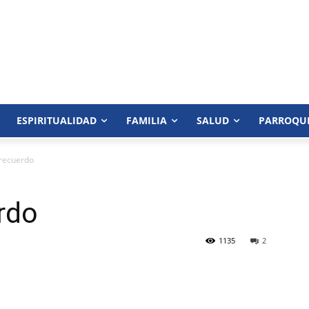
ESPIRITUALIDAD
FAMILIA
SALUD
PARROQU
recuerdo
rdo
1135
2