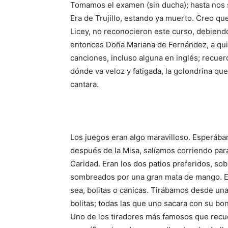
Tomamos el exa­men (sin ducha); hasta nos s
Era de Tru­jillo, estando ya muerto. Creo que
Licey, no reco­nocieron este curso, debien
entonces Doña Mariana de Fernández, a qui
canciones, in­cluso alguna en inglés; re­cue
dónde va veloz y fatigada, la golondrina qu
cantara.
Los juegos eran algo ma­ravilloso. Esper
después de la Misa, salíamos corriendo par
Caridad. Eran los dos patios preferidos, so
sombreados por una gran mata de mango. El 
sea, bolitas o canicas. Tirá­bamos desde una
bolitas; todas las que uno sacara con su bo
Uno de los tira­dores más famosos que recu