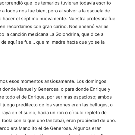
orprendió que los te­marios tuvieran toda­vía escrito
 a todos nos fue bien, pero al volver a la escuela de
do hacer el séptimo nuevamente. Nuestra profesora fue
en recorda­mos con gran cariño. Nos enseñó varias
rdo la canción mexicana La Golondrina, que dice a
e de aquí se fue… que mi madre hacía que yo se la
ábamos esos momentos ansiosamente. Los domingos,
a donde Manuel y Gene­rosa, o para donde Enrique y
bre todo el de Enrique, por ser más espacioso; ambos
juego predilecto de los varones eran las bellugas, o
 raya en el suelo, hacia un ron o círculo repleto de
n (bola con la que uno lanzaba), eran propiedad de uno.
erdo era Manolito el de Generosa. Al­gunos eran