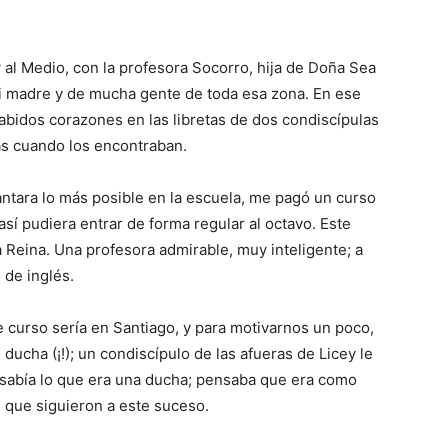
 al Me­dio, con la profesora So­corro, hija de Doña Sea
i madre y de mucha gente de toda esa zona. En ese
sabidos corazones en las libretas de dos condiscípulas
as cuando los encontraban.
lantara lo más posible en la escuela, me pagó un curso
así pudiera entrar de forma regular al octavo. Este
a Reina. Una profesora admirable, muy inteligente; a
 de inglés.
e curso sería en Santiago, y para mo­tivarnos un poco,
 ducha (¡!); un condiscípulo de las afueras de Licey le
 sabía lo que era una ducha; pensaba que era como
s que siguieron a este suceso.