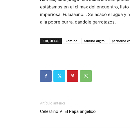
estába­mos en el clímax del encuentro, list
imperiosa: Fulaaaano… Se acabó el agua y ha
a la pobre burra, dándole garrotazos.
ETIQUETAS
Camino
camino digital
periodico 
Artículo anterior
Celestino V El Papa angélico.