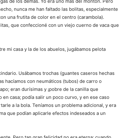
lugas de los demás. Yo era uno más del montón. Pero
 hecho, nunca me han faltado las bolitas, especialmente
con una frutita de color en el centro (carambola).
litas, que confeccioné con un viejo cuerno de vaca que
re mi casa y la de los abuelos, jugába­mos pelota
cindario. Usá­bamos trochas (guantes ca­seros hechas
las hacíamos con neumá­ticos (tubos) de carro o
apo; eran durísimas y ¡pobre de la canilla que
o en casa; podía salir un poco curvo, y en ese caso
tarle a la bola. Teníamos un problema adicional, y era
ma que podían aplicarle efectos indeseados a un
ente. Pero tan gran felicidad no era eterna; cuando