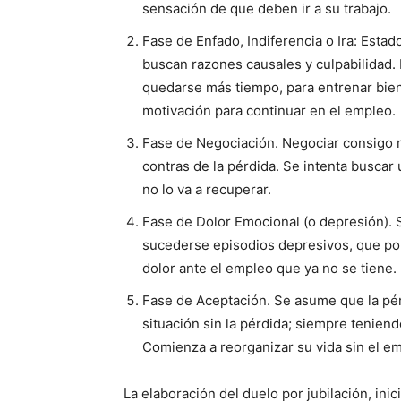
sensa­ción de que deben ir a su trabajo.
Fase de Enfado, Indi­ferencia o Ira: Esta
buscan razones causales y culpabilidad. 
quedarse más tiempo, para entrenar bien 
motiva­ción para continuar en el empleo.
Fase de Negociación. Negociar consigo m
contras de la pérdida. Se intenta buscar
no lo va a recuperar.
Fase de Dolor Emo­cional (o depresión). 
su­cederse episodios depresi­vos, que por
dolor ante el empleo que ya no se tiene.
Fase de Aceptación. Se asume que la pér
situación sin la pérdida; siempre tenien
Comienza a reorganizar su vida sin el e
La elaboración del duelo por jubilación, in