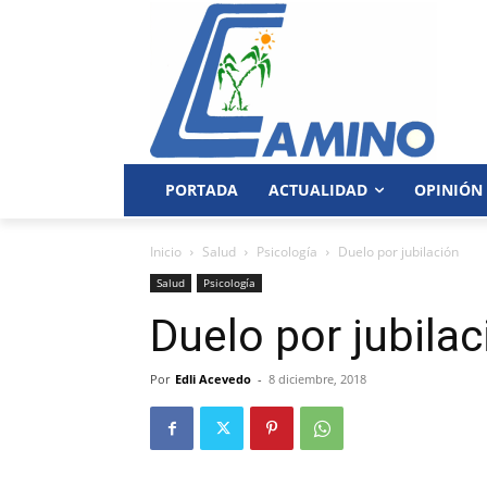
PORTADA
ACTUALIDAD
OPINIÓN
Inicio
Salud
Psicología
Duelo por jubilación
Salud
Psicología
Duelo por jubilac
Por
Edli Acevedo
-
8 diciembre, 2018