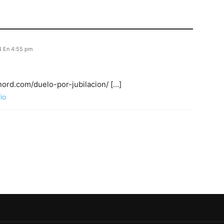
4 En 4:55 pm
nord.com/duelo-por-jubilacion/ […]
io