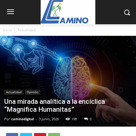
Inicio
Actualidad
Actualidad
Opinión
Una mirada analítica a la encíclica
“Magnifica Humanitas”
Por
caminodigital
-
3 junio, 2026
198
0