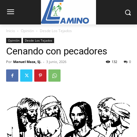
Inicio
Opinión
Desde Los Tejados
Opinión
Desde Los Tejados
Cenando con pecadores
Por
Manuel Maza, SJ.
-
3 junio, 2026
132
0