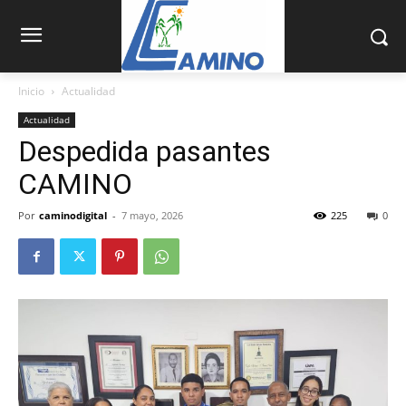
Inicio
Actualidad
Actualidad
Despedida pasantes
CAMINO
Por
caminodigital
-
7 mayo, 2026
225
0