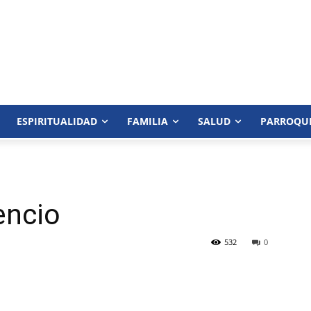
ESPIRITUALIDAD
FAMILIA
SALUD
PARROQU
encio
532
0