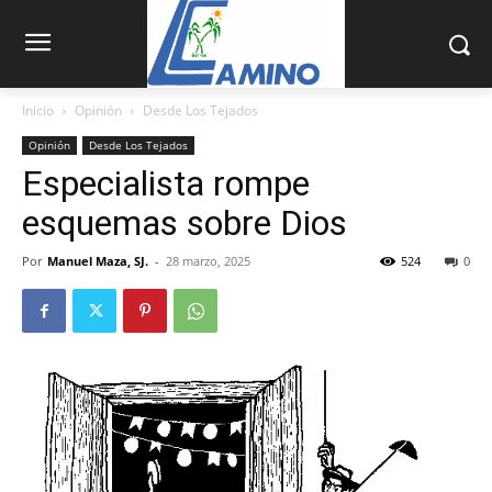
Inicio
Opinión
Desde Los Tejados
Opinión
Desde Los Tejados
Especialista rompe
esquemas sobre Dios
Por
Manuel Maza, SJ.
-
28 marzo, 2025
524
0