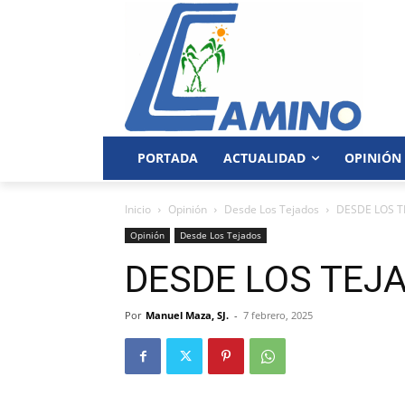
PORTADA
ACTUALIDAD
OPINIÓN
Inicio
Opinión
Desde Los Tejados
DESDE LOS T
Opinión
Desde Los Tejados
DESDE LOS TEJ
Por
Manuel Maza, SJ.
-
7 febrero, 2025