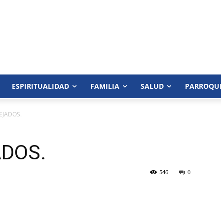
ESPIRITUALIDAD
FAMILIA
SALUD
PARROQU
EJADOS.
ADOS.
546
0