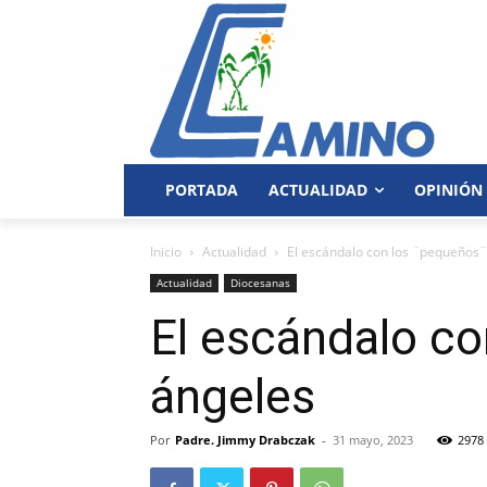
PORTADA
ACTUALIDAD
OPINIÓN
Inicio
Actualidad
El escándalo con los ¨pequeños¨ 
Actualidad
Diocesanas
El escándalo co
ángeles
Por
Padre. Jimmy Drabczak
-
31 mayo, 2023
2978