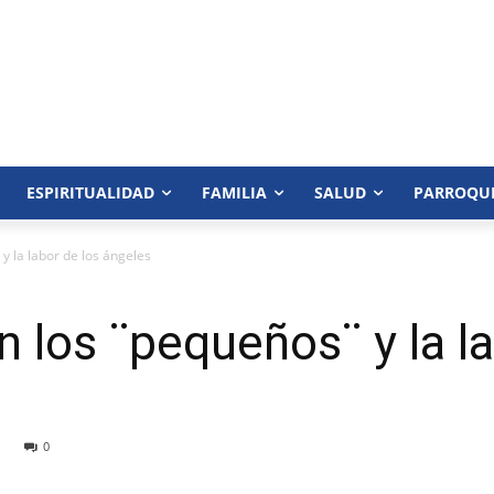
ESPIRITUALIDAD
FAMILIA
SALUD
PARROQU
y la labor de los ángeles
n los ¨pequeños¨ y la la
0