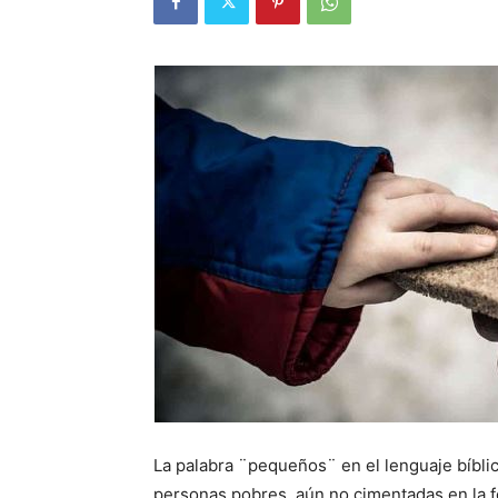
La palabra ¨pequeños¨ en el lenguaje bíblico
personas pobres, aún no cimentadas en la fe