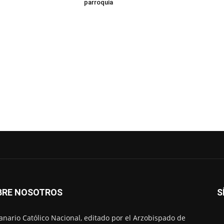
parroquia
BRE NOSOTROS
S
nario Católico Nacional, editado por el Arzobispado de