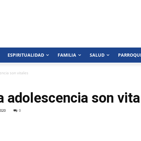
ESPIRITUALIDAD
FAMILIA
SALUD
PARROQU
encia son vitales
la adolescencia son vita
020
0