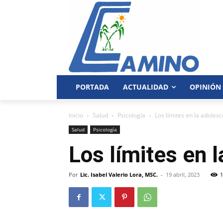
PORTADA
ACTUALIDAD
OPINIÓN
Inicio
Salud
Psicología
Los límites en la adolesc
Salud
Psicología
Los límites en 
Por
Lic. Isabel Valerio Lora, MSC.
-
19 abril, 2023
1