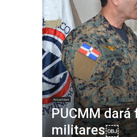
Actualidad
PUCMM dará f
militares￼