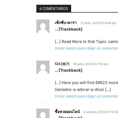
6 COMENTARIOS
เซ็กซี่บาคาร่า
12 junio, 2023 En 6:44 pm
… [Trackback]
[…] Read More to that Topic: cam
Iniciar sesión para dejar un comentar
다시보기
19 junio, 2023 En 7:16 pm
… [Trackback]
[…] Here you will find 89623 mor
llamados-a-adorar-a-dios/ […]
Iniciar sesión para dejar un comentar
ซื้อหวยออนไลน์
2 octubre, 2023 En 12:0