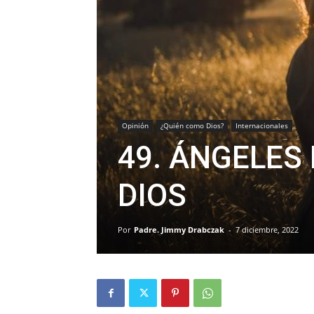
Opinión
¿Quién como Dios?
Internacionales
49. ÁNGELES
DIOS
Por
Padre. Jimmy Drabczak
-
7 diciembre, 2022