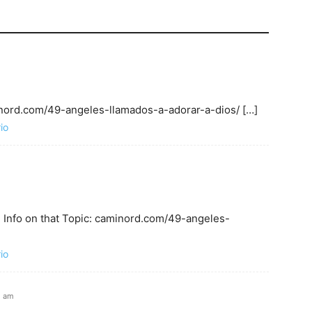
inord.com/49-angeles-llamados-a-adorar-a-dios/ […]
io
e Info on that Topic: caminord.com/49-angeles-
io
2 am