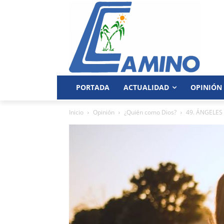
PORTADA
ACTUALIDAD
OPINIÓN
Inicio
Opinión
¿Quién como Dios?
49. ÁNGELES