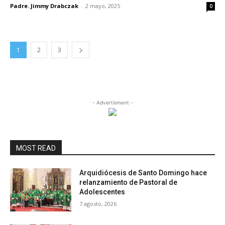
Padre. Jimmy Drabczak
-
2 mayo, 2025
0
1
2
3
- Advertisment -
MOST READ
Arquidiócesis de Santo Domingo hace
relanzamiento de Pastoral de
Adolescentes
7 agosto, 2026