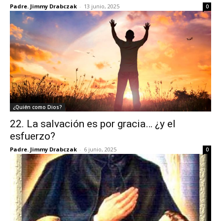
Padre. Jimmy Drabczak
-
13 junio, 2025
0
¿Quién como Dios?
22. La salvación es por gracia… ¿y el
esfuerzo?
Padre. Jimmy Drabczak
-
6 junio, 2025
0