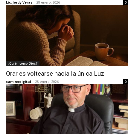
Lic. Jordy Veras
-
28 enero, 2026
0
¿Quién como Dios?
Orar es voltearse hacia la única Luz
caminodigital
-
28 enero, 2026
0