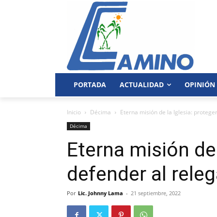
PORTADA
ACTUALIDAD
OPINIÓN
Inicio
Décima
Eterna misión de la Iglesia: protege
Décima
Eterna misión de 
defender al rele
Por
Lic. Johnny Lama
-
21 septiembre, 2022