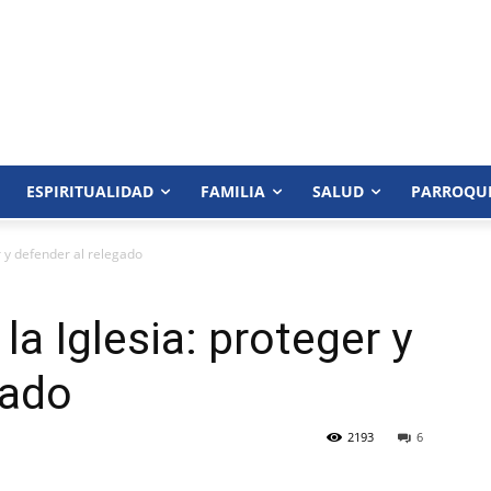
ESPIRITUALIDAD
FAMILIA
SALUD
PARROQU
r y defender al relegado
la Iglesia: proteger y
gado
2193
6