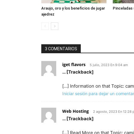
Araujo, oro y los beneficios de jugar
Pinceladas 
ajedrez
3 COMENTARIOS
iget flavors
5 julio, 2023 En 9:04 am
… [Trackback]
[…] Information on that Topic: ca
Iniciar sesión para dejar un comentar
Web Hosting
2 agosto, 2023 En 12:28
… [Trackback]
[…] Read More on that Topic: cam