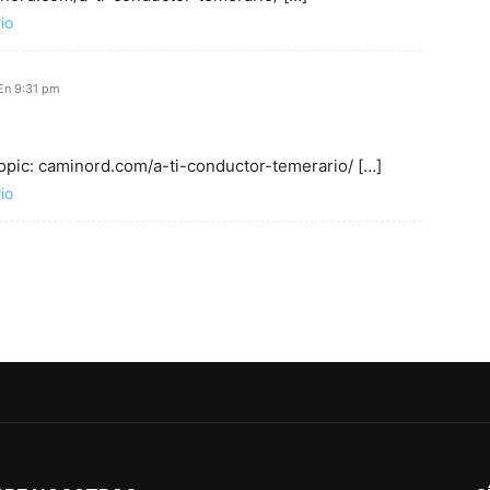
io
En 9:31 pm
opic: caminord.com/a-ti-conductor-temerario/ […]
io