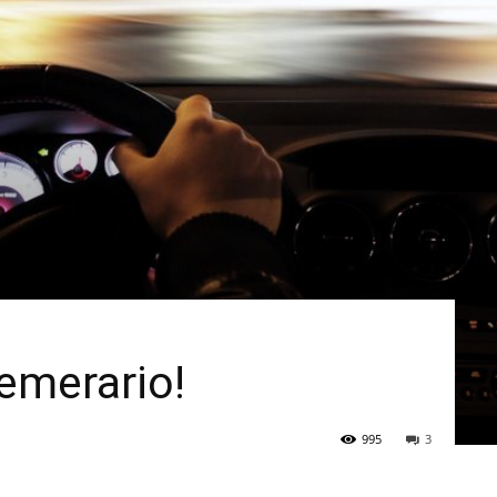
temerario!
995
3