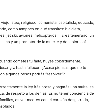
iejo, ateo, religioso, comunista, capitalista, educado,
ende, como tampoco en qué transitas: bicicleta,
ines, jet ski, aviones, helicópteros… Eres temerario, un
mismo y un promotor de la muerte y del dolor; ahí
 cuando cometes tu falta, huyes cobardemente,
desangra hasta fallecer. ¿Acaso piensas que no te
 con algunos pesos podrás “resolver”?
orrectamente la ley irás preso y pagarás una multa; es
ca, de respeto a los demás. Es no tener conciencia de
 a familias, es ver madres con el corazón desgarrado,
nsolados.